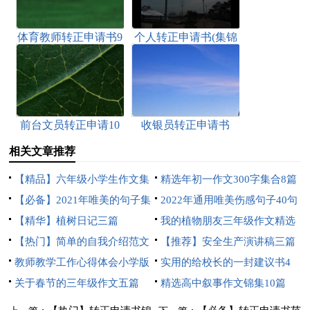
体育教师转正申请书9
个人转正申请书(集锦
篇
15篇)
前台文员转正申请10
收银员转正申请书
篇
相关文章推荐
【精品】六年级小学生作文集
精选年初一作文300字集合8篇
合七篇
【必备】2021年唯美的句子集
2022年通用唯美伤感句子40句
锦58条
【精华】植树日记三篇
我的植物朋友三年级作文精选
【热门】简单的自我介绍范文
15篇
【推荐】安全生产演讲稿三篇
4篇
教师教学工作心得体会小学版
实用的给校长的一封建议书4
关于春节的三年级作文五篇
篇
精选高中叙事作文锦集10篇