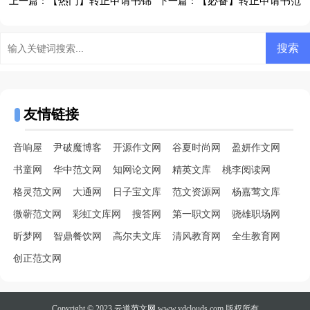
【热门】转正申请书锦
【必备】转正申请书范
上一篇：
下一篇：
集10篇
文汇总6篇
友情链接
音响屋
尹破魔博客
开源作文网
谷夏时尚网
盈妍作文网
书童网
华中范文网
知网论文网
精英文库
桃李阅读网
格灵范文网
大通网
日子宝文库
范文资源网
杨嘉莺文库
微蕲范文网
彩虹文库网
搜答网
第一职文网
骁雄职场网
昕梦网
智鼎餐饮网
高尔夫文库
清风教育网
全生教育网
创正范文网
Copyright © 2023
云道范文网
www.ydclouds.com 版权所有