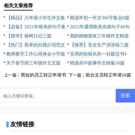
篇
书
相关文章推荐
【精品】六年级小学生作文集
精选年初一作文300字集合8篇
合七篇
【必备】2021年唯美的句子集
2022年通用唯美伤感句子40句
锦58条
【精华】植树日记三篇
我的植物朋友三年级作文精选
【热门】简单的自我介绍范文
15篇
【推荐】安全生产演讲稿三篇
4篇
教师教学工作心得体会小学版
实用的给校长的一封建议书4
关于春节的三年级作文五篇
篇
精选高中叙事作文锦集10篇
简短的员工转正申请书
前台文员转正申请10篇
上一篇：
下一篇：
友情链接