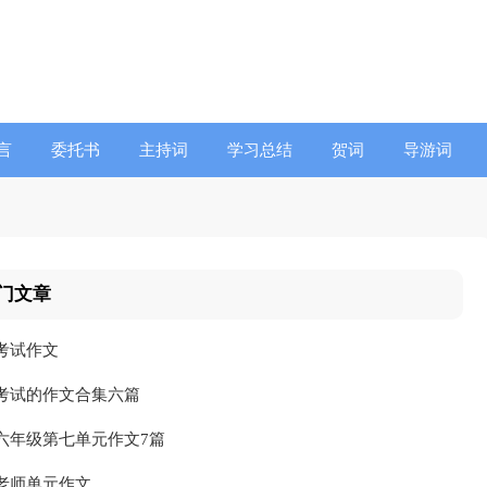
言
委托书
主持词
学习总结
贺词
导游词
门文章
考试作文
考试的作文合集六篇
六年级第七单元作文7篇
老师单元作文