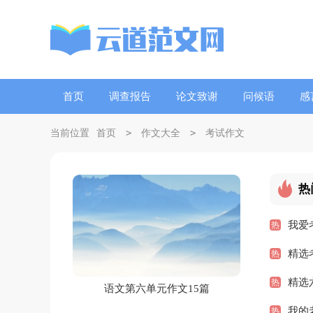
首页
调查报告
论文致谢
问候语
感
>
>
当前位置
首页
作文大全
考试作文
热
我爱
热
精选
热
精选
热
语文第六单元作文15篇
我的
热