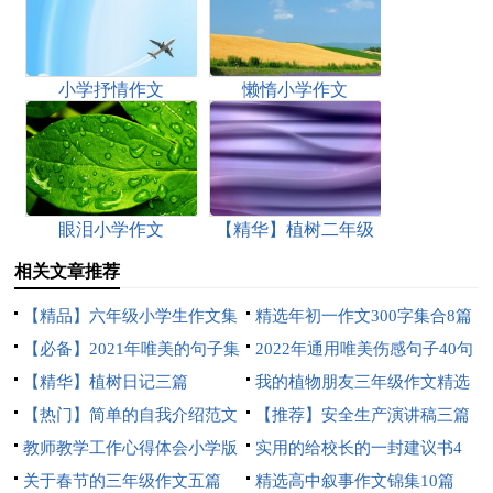
小学抒情作文
懒惰小学作文
眼泪小学作文
【精华】植树二年级
作文汇编六篇
相关文章推荐
【精品】六年级小学生作文集
精选年初一作文300字集合8篇
合七篇
【必备】2021年唯美的句子集
2022年通用唯美伤感句子40句
锦58条
【精华】植树日记三篇
我的植物朋友三年级作文精选
【热门】简单的自我介绍范文
15篇
【推荐】安全生产演讲稿三篇
4篇
教师教学工作心得体会小学版
实用的给校长的一封建议书4
关于春节的三年级作文五篇
篇
精选高中叙事作文锦集10篇