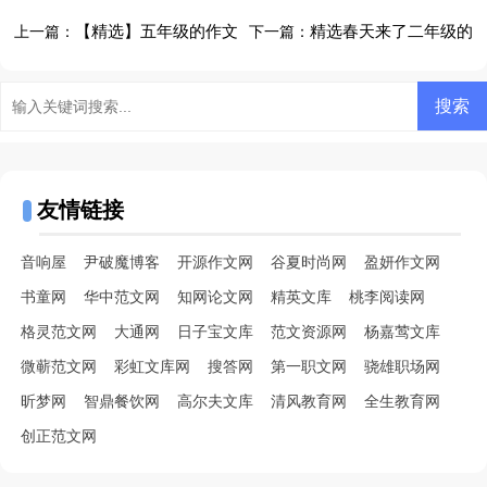
【精选】五年级的作文
精选春天来了二年级的
上一篇：
下一篇：
汇总6篇
作文合集10篇
友情链接
音响屋
尹破魔博客
开源作文网
谷夏时尚网
盈妍作文网
书童网
华中范文网
知网论文网
精英文库
桃李阅读网
格灵范文网
大通网
日子宝文库
范文资源网
杨嘉莺文库
微蕲范文网
彩虹文库网
搜答网
第一职文网
骁雄职场网
昕梦网
智鼎餐饮网
高尔夫文库
清风教育网
全生教育网
创正范文网