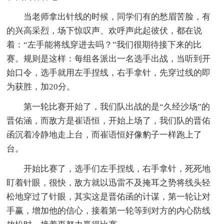
当老师拿出针线的时候，同学们有的愁眉苦脸，有
的兴高采烈，场下惊叹声、欢呼声此起彼伏，都在说
着：“左手能将线穿进去吗？”我们很期待接下来的比
赛。规则是这样：每组各派出一名选手出战，当听到开
始口令，选手就用左手捏线，右手拿针，先穿过线的即
为获胜，加20分。
第一轮比赛开始了，我们队出战的是“久经沙场”的
晋佑涵，而敌方是崔语恒，开始上场了，我们队的晋佑
函沉着冷静地走上台，而崔语恒好像豹子一样跑上了
台。
开始比赛了，选手们左手捏线，右手拿针，死死地
盯着针眼，很快，敌方就以迅雷不及掩耳之势将线头轻
松地穿过了针眼，其实这是晋佑函的计谋，第一轮让对
手赢，增加他的信心，接着第一轮等到对方的内心防线