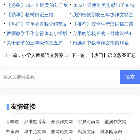
合七篇
【必备】2021年唯美的句子集
2022年通用唯美伤感句子40句
锦58条
【精华】植树日记三篇
我的植物朋友三年级作文精选
【热门】简单的自我介绍范文
15篇
【推荐】安全生产演讲稿三篇
4篇
教师教学工作心得体会小学版
实用的给校长的一封建议书4
关于春节的三年级作文五篇
篇
精选高中叙事作文锦集10篇
小学人教版语文教案15
【热门】语文教案汇总
上一篇：
下一篇：
篇
6篇
友情链接
音响屋
尹破魔博客
开源作文网
谷夏时尚网
盈妍作文网
书童网
华中范文网
知网论文网
精英文库
桃李阅读网