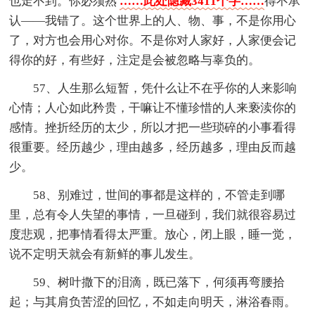
也走不到。你必须熟
……此处隐藏3411个字……
得不承
认——我错了。这个世界上的人、物、事，不是你用心
了，对方也会用心对你。不是你对人家好，人家便会记
得你的好，有些好，注定是会被忽略与辜负的。
57、人生那么短暂，凭什么让不在乎你的人来影响
心情；人心如此矜贵，干嘛让不懂珍惜的人来亵渎你的
感情。挫折经历的太少，所以才把一些琐碎的小事看得
很重要。经历越少，理由越多，经历越多，理由反而越
少。
58、别难过，世间的事都是这样的，不管走到哪
里，总有令人失望的事情，一旦碰到，我们就很容易过
度悲观，把事情看得太严重。放心，闭上眼，睡一觉，
说不定明天就会有新鲜的事儿发生。
59、树叶撒下的泪滴，既已落下，何须再弯腰拾
起；与其肩负苦涩的回忆，不如走向明天，淋浴春雨。