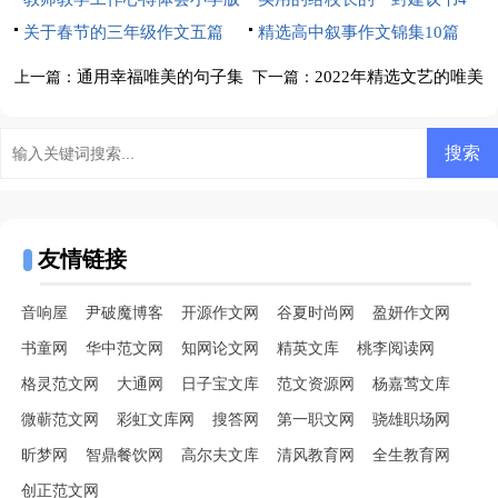
关于春节的三年级作文五篇
篇
精选高中叙事作文锦集10篇
通用幸福唯美的句子集
2022年精选文艺的唯美
上一篇：
下一篇：
锦99句
句子摘录62条
友情链接
音响屋
尹破魔博客
开源作文网
谷夏时尚网
盈妍作文网
书童网
华中范文网
知网论文网
精英文库
桃李阅读网
格灵范文网
大通网
日子宝文库
范文资源网
杨嘉莺文库
微蕲范文网
彩虹文库网
搜答网
第一职文网
骁雄职场网
昕梦网
智鼎餐饮网
高尔夫文库
清风教育网
全生教育网
创正范文网