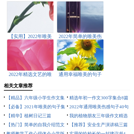
【实用】2022年唯美
2022年简单的唯美伤
伤感句子合集78句
感的句子汇总99条
2022年精选文艺的唯
通用幸福唯美的句子
美句子摘录62条
集锦99句
相关文章推荐
【精品】六年级小学生作文集
精选年初一作文300字集合8篇
合七篇
【必备】2021年唯美的句子集
2022年通用唯美伤感句子40句
锦58条
【精华】植树日记三篇
我的植物朋友三年级作文精选
【热门】简单的自我介绍范文
15篇
【推荐】安全生产演讲稿三篇
4篇
教师教学工作心得体会小学版
实用的给校长的一封建议书4